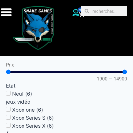
0
Prix
1900
—
14900
Etat
Neuf
(
6
)
jeux vidéo
Xbox one
(
6
)
Xbox Series S
(
6
)
Xbox Series X
(
6
)