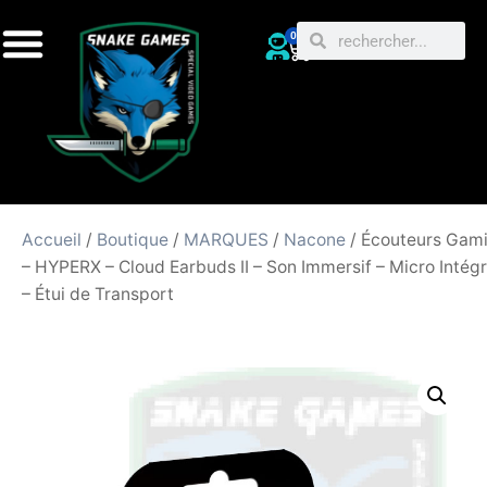
0
Accueil
/
Boutique
/
MARQUES
/
Nacone
/ Écouteurs Gam
– HYPERX – Cloud Earbuds II – Son Immersif – Micro Intég
– Étui de Transport