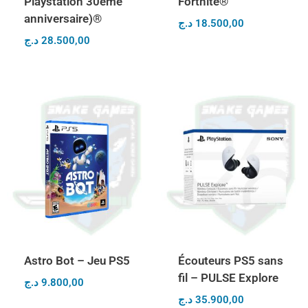
Playstation 30ème
Fortnite®
anniversaire)®
د.ج
18.500,00
د.ج
28.500,00
Astro Bot – Jeu PS5
Écouteurs PS5 sans
fil – PULSE Explore
د.ج
9.800,00
د.ج
35.900,00