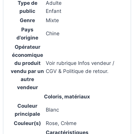
Type de
Adulte
public
Enfant
Genre
Mixte
Pays
Chine
d’origine
Opérateur
économique
du produit
Voir rubrique Infos vendeur /
vendu par un
CGV & Politique de retour.
autre
vendeur
Coloris, matériaux
Couleur
Blanc
principale
Couleur(s)
Rose, Crème
Caractéristiques