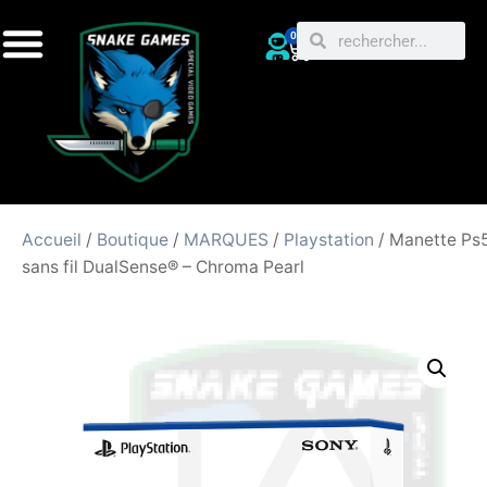
0
Accueil
/
Boutique
/
MARQUES
/
Playstation
/ Manette Ps
sans fil DualSense® – Chroma Pearl