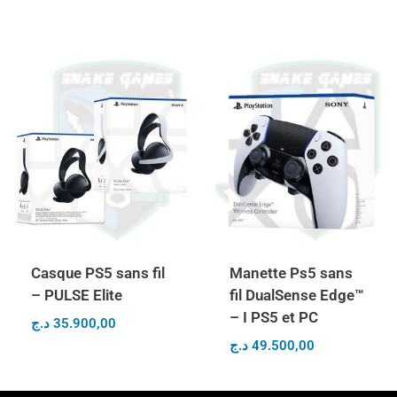
Casque PS5 sans fil
Manette Ps5 sans
– PULSE Elite
fil DualSense Edge™
– I PS5 et PC
د.ج
35.900,00
د.ج
49.500,00