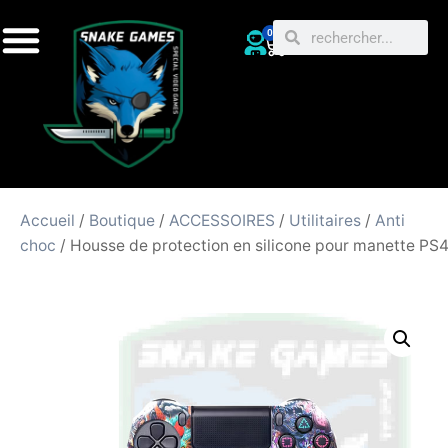
0
Accueil
/
Boutique
/
ACCESSOIRES
/
Utilitaires
/
Anti
choc
/ Housse de protection en silicone pour manette PS