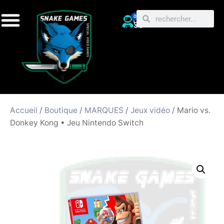
0
Accueil
/
Boutique
/
MARQUES
/
Jeux vidéo
/ Mario vs.
Donkey Kong • Jeu Nintendo Switch