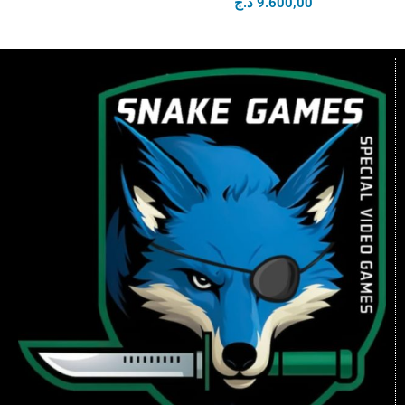
د.ج
9.600,00