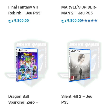
Final Fantasy VII
MARVEL’S SPIDER-
Rebirth – Jeu PS5
MAN 2 – Jeu PS5
د.ج
9.800,00
د.ج
9.800,00
Note
5.00
sur 5
Dragon Ball
Silent Hill 2 – Jeu
Sparking! Zero –
PS5