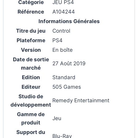
Catégorie
JEU PS4
Référence
A104244
Informations Générales
Titre du jeu
Control
Plateforme
PS4
Version
En boîte
Date de sortie
27 Août 2019
marché
Edition
Standard
Editeur
505 Games
Studio de
Remedy Entertainment
développement
Gamme de
Jeu
produit
Support du
Blu-Ray