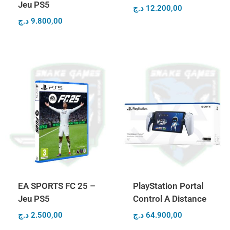
Jeu PS5
د.ج
12.200,00
د.ج
9.800,00
EA SPORTS FC 25 –
PlayStation Portal
Jeu PS5
Control A Distance
د.ج
2.500,00
د.ج
64.900,00