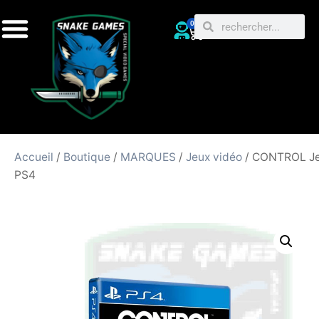
0
Accueil
/
Boutique
/
MARQUES
/
Jeux vidéo
/ CONTROL J
PS4