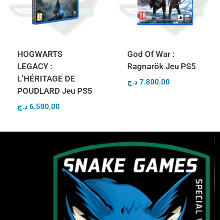
HOGWARTS
God Of War :
LEGACY :
Ragnarök Jeu PS5
L’HÉRITAGE DE
د.ج
7.800,00
POUDLARD Jeu PS5
د.ج
6.500,00