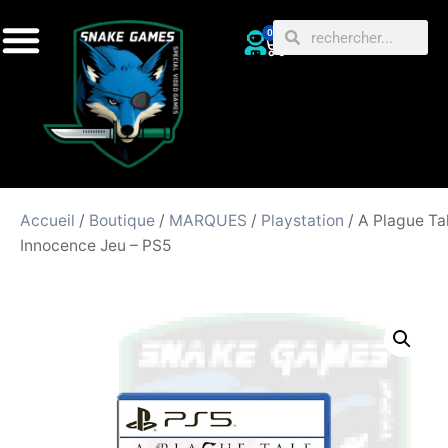
0
Accueil
/
Boutique
/
MARQUES
/
Playstation
/ A Plague Ta
Innocence Jeu – PS5