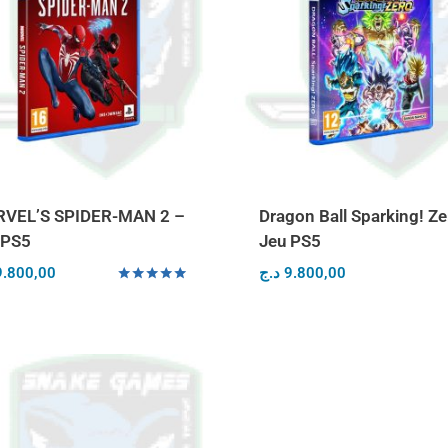
VEL’S SPIDER-MAN 2 –
Dragon Ball Sparking! Ze
 PS5
Jeu PS5
9.800,00
د.ج
9.800,00
Note
5.00
sur 5