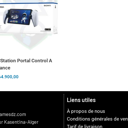
Station Portal Control A
tance
64.900,00
Liens utiles
À propos de nous
gamesdz.com
Conditions générales de ven
asr Kasentina-Alger
Tarif de livraison