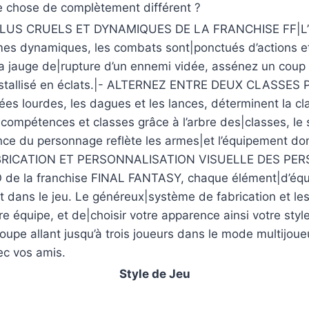
e chose de complètement différent ?
US CRUELS ET DYNAMIQUES DE LA FRANCHISE FF|L’hist
es dynamiques, les combats sont|ponctués d’actions 
la jauge de|rupture d’un ennemi vidée, assénez un coup u
 cristallisé en éclats.|- ALTERNEZ ENTRE DEUX CLASS
es lourdes, les dagues et les lances, déterminent la cl
compétences et classes grâce à l’arbre des|classes, le
ce du personnage reflète les armes|et l’équipement dont
ABRICATION ET PERSONNALISATION VISUELLE DES PERSO
O de la franchise FINAL FANTASY, chaque élément|d’équ
t dans le jeu. Le généreux|système de fabrication et le
tre équipe, et de|choisir votre apparence ainsi votre 
upe allant jusqu’à trois joueurs dans le mode multijoueur
ec vos amis.
Style de Jeu