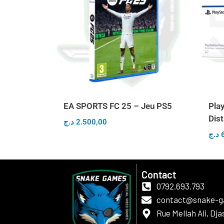
EA SPORTS FC 25 – Jeu PS5
Play
Dis
د.ج
2.500,00
د.ج
Contact
0792.693.793
contact@snake-
Rue Mellah Ali, Dj