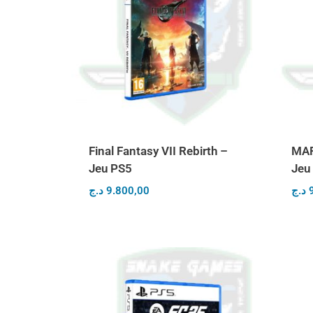
Final Fantasy VII Rebirth –
MAR
Jeu PS5
Jeu
د.ج
9.800,00
د.ج