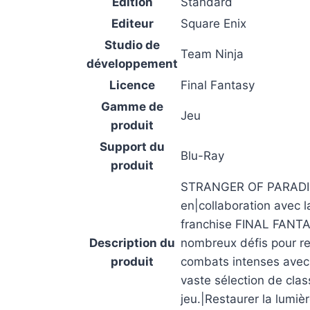
Edition
Standard
Editeur
Square Enix
Studio de
Team Ninja
développement
Licence
Final Fantasy
Gamme de
Jeu
produit
Support du
Blu-Ray
produit
STRANGER OF PARADISE
en|collaboration avec
franchise FINAL FANTAS
Description du
nombreux défis pour re
produit
combats intenses avec 
vaste sélection de clas
jeu.|Restaurer la lumiè