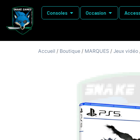
Consoles
Occasion
Access
Accueil
/
Boutique
/
MARQUES
/
Jeux vidéo