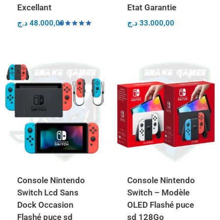
Excellant
Etat Garantie
د.ج
48.000,00
د.ج
33.000,00
Note
5.00
sur 5
Console Nintendo
Console Nintendo
Switch Lcd Sans
Switch – Modèle
Dock Occasion
OLED Flashé puce
Flashé puce sd
sd 128Go